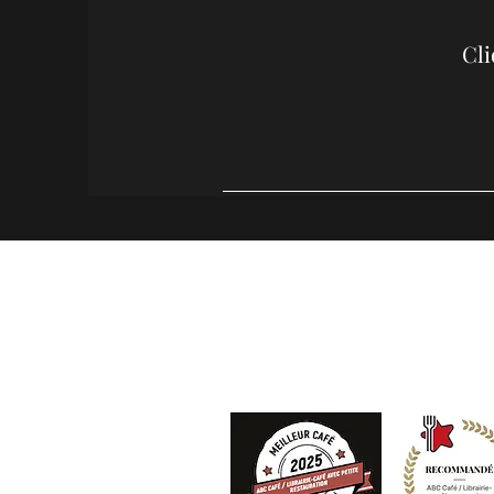
Cli
ABC café
Adresse
Rue de l