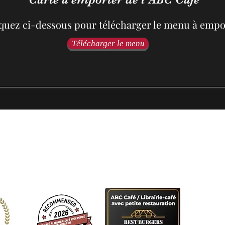
quez ci-dessous pour télécharger le menu à empo
Télécharger le menu
Contact
a Fagne 13, 4845 Jalhay, Belgium
abccafe.jalhay@gmai
087 35 02 46