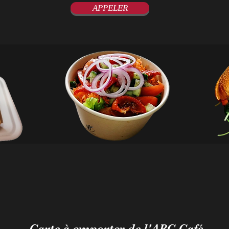
APPELER
Carte à emporter de l'ABC Café