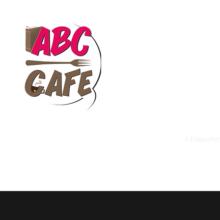
ABC Café
Librairie-café
Tea room · Vente de livres · Cadea
Accueil
Notre Commerce
Notre Menu
A Emporter