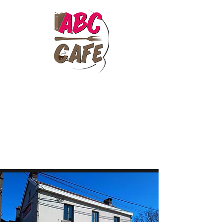
ABC Café
Librairie-café
Tea room · Vente de livres ·
Cadeaux · Papeterie
Contact