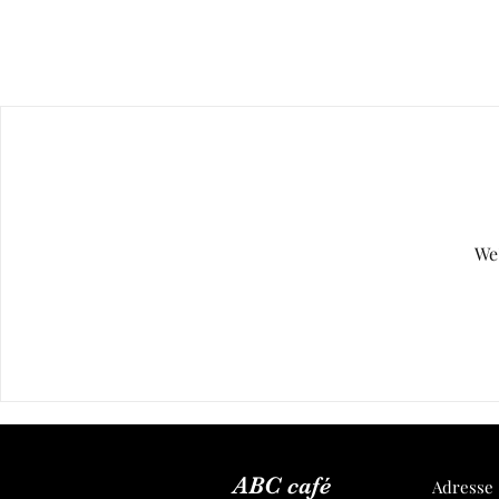
We'
ABC café
Adresse